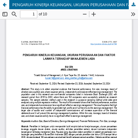
PENGARUH KINERJA KEUANGAN, UKURAN PERUSAHAAN DAN FAKTOR LAINNYA TERHADAP MANAJEMEN LABA