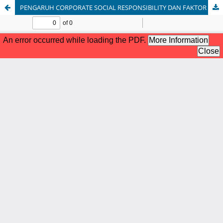
PENGARUH CORPORATE SOCIAL RESPONSIBILITY DAN FAKTOR LAINNYA TERHADAP TAX AVOIDANCE