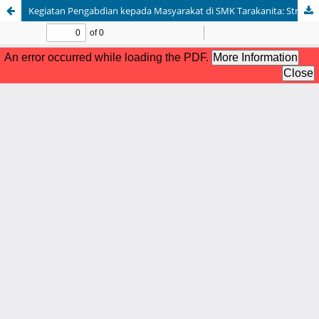
Kegiatan Pengabdian kepada Masyarakat di SMK Tarakanita: Strategi Belajar yang Efektif dan Motivasi Bersekolah