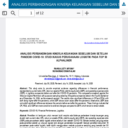
ANALISIS PERBANDINGAN KINERJA KEUANGAN SEBELUM DAN SETELAH PANDEMI COVID-19: STUDI KASUS PERUSAHAAN LOGISTIK PADA TOP 50 ALPHALINER