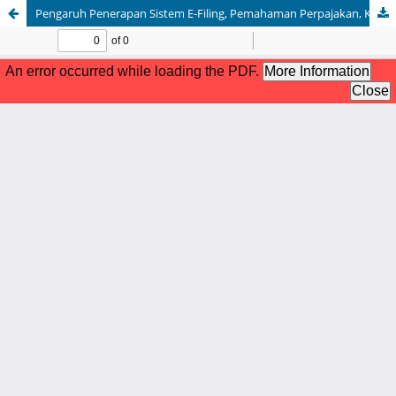
Pengaruh Penerapan Sistem E-Filing, Pemahaman Perpajakan, Kesadaran Wajib Pajak, Sanksi Perpajakan, Pemahaman Internet, dan Kualitas Pelayanan terhadap Kepatuhan Wajib Pajak Orang Pribadi