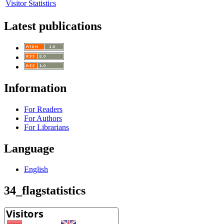
Visitor Statistics
Latest publications
Information
For Readers
For Authors
For Librarians
Language
English
34_flagstatistics