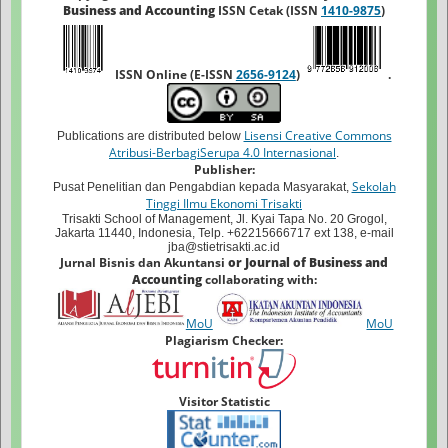
Business and Accounting
ISSN Cetak (ISSN
1410-9875
)
ISSN Online (E-ISSN
2656-9124
)
.
Lisensi Creative Commons
Publications are distributed below
Atribusi-BerbagiSerupa 4.0 Internasional
.
Publisher:
Sekolah
Pusat Penelitian dan Pengabdian kepada Masyarakat,
Tinggi Ilmu Ekonomi Trisakti
Trisakti School of Management, Jl. Kyai Tapa No. 20 Grogol,
Jakarta 11440, Indonesia, Telp. +62215666717 ext 138, e-mail
jba@stietrisakti.ac.id
Jurnal Bisnis dan Akuntansi
or Journal of Business and
Accounting
collaborating with:
MoU
MoU
Plagiarism Checker:
Visitor Statistic