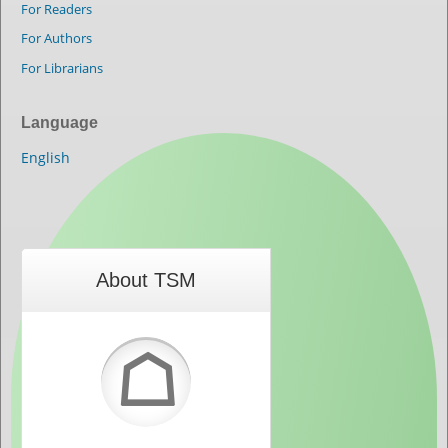
For Readers
For Authors
For Librarians
Language
English
About TSM
☖