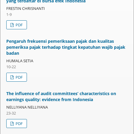
yang terdaftar di bursa efek Indonesia
FRESTIN CHRISNANTI
1-9
PDF
Pengaruh frekuensi pemeriksaan pajak dan kualitas
pemeriksa pajak terhadap tingkat kepatuhan wajib pajak
badan
HUMALA SETIA
10-22
PDF
The influence of audit committees’ characteristics on
earnings quality: evidence from Indonesia
NELLIYANA NELLIYANA
23-32
PDF